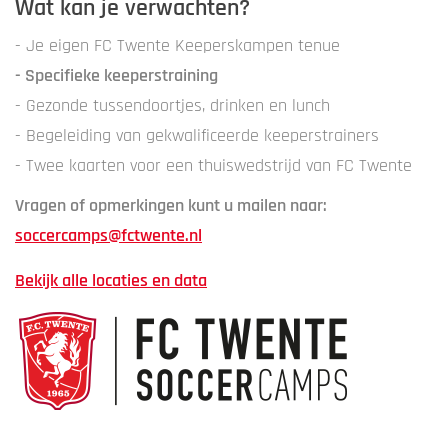
Wat kan je verwachten?
- Je eigen FC Twente Keeperskampen tenue
- Specifieke keeperstraining
- Gezonde tussendoortjes, drinken en lunch
- Begeleiding van gekwalificeerde keeperstrainers
- Twee kaarten voor een thuiswedstrijd van FC Twente
Vragen of opmerkingen kunt u mailen naar:
soccercamps@fctwente.nl
Bekijk alle locaties en data