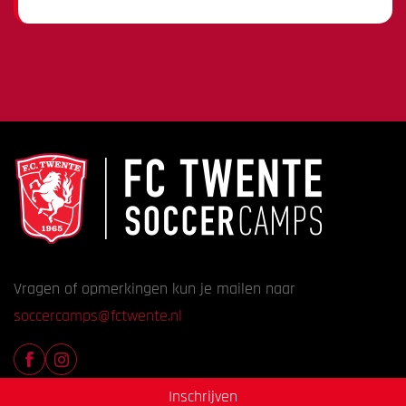
Vragen of opmerkingen kun je mailen naar
soccercamps@fctwente.nl
Inschrijven