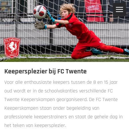
Keepersplezier bij FC Twente
Voor alle enthousiaste keepers tussen de 8 en 15 jaar
oud wordt er in de schoolvakanties verschillende FC
Twente Keeperskampen georganiseerd. De FC Twente
Keeperskampen staan onder begeleiding van
professionele keeperstrainers en staat de gehele dag in
het teken van keepersplezier.