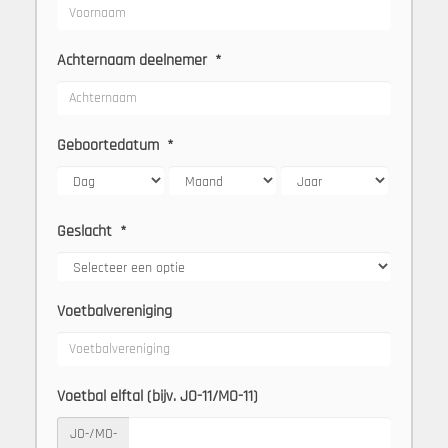
Achternaam deelnemer
*
Geboortedatum
*
Geslacht
*
Voetbalvereniging
Voetbal elftal (bijv. JO-11/MO-11)
JO-/MO-