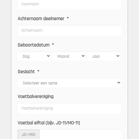
Achternaam deelnemer
*
Geboortedatum
*
Geslacht
*
Voetbalvereniging
Voetbal elftal (bijv. JO-11/MO-11)
JO-/MO-