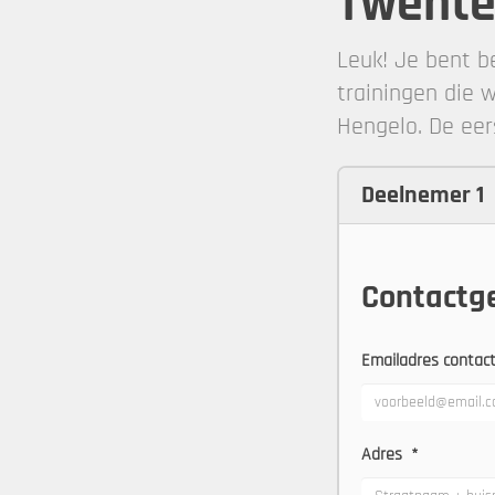
Twent
Leuk! Je bent b
trainingen die 
Hengelo. De eer
Deelnemer 1
Contactg
Emailadres conta
Adres
*