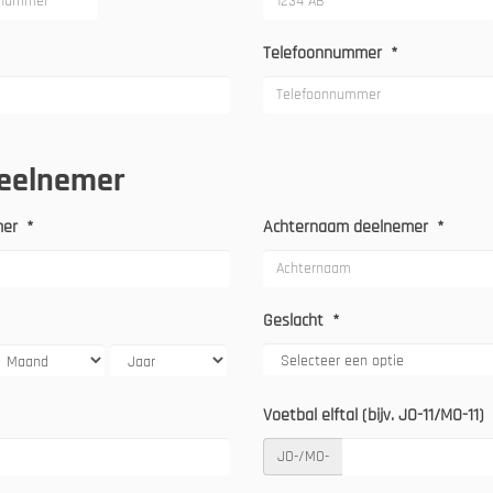
Telefoonnummer
*
deelnemer
mer
*
Achternaam deelnemer
*
Geslacht
*
Voetbal elftal (bijv. JO-11/MO-11)
JO-/MO-